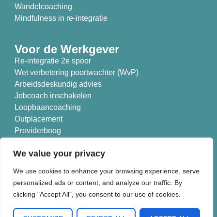
Wandelcoaching
Mindfulness in re-integratie
Voor de Werkgever
Re-integratie 2e spoor
Wet verbetering poortwachter (WvP)
Arbeidsdeskundig advies
Jobcoach inschakelen
Loopbaancoaching
Outplacement
Providerboog
Branches
We value your privacy
Nieuwe Koers is aangesloten bij:
We use cookies to enhance your browsing experience, serve
personalized ads or content, and analyze our traffic. By
clicking "Accept All", you consent to our use of cookies.