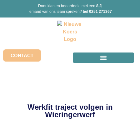
Door klanten beoordeeld met een
8,2
Iemand van ons team spreken?
bel 0251 271367
CONTACT
Werkfit traject volgen in
Wieringerwerf