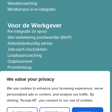
Wandelcoaching
Mindfulness in re-integratie
Voor de Werkgever
Re-integratie 2e spoor
Wet verbetering poortwachter (WvP)
Arbeidsdeskundig advies
Jobcoach inschakelen
Loopbaancoaching
Outplacement
Providerboog
Branches
We value your privacy
Nieuwe Koers is aangesloten bij:
We use cookies to enhance your browsing experience, serve
personalized ads or content, and analyze our traffic. By
clicking "Accept All", you consent to our use of cookies.