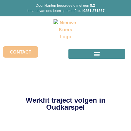
Door klanten beoordeeld met een
8,2
Iemand van ons team spreken?
bel 0251 271367
CONTACT
Werkfit traject volgen in
Oudkarspel