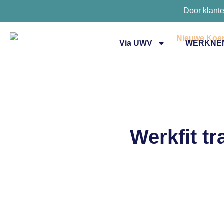
Door klant
Via UWV
WERKNE
Werkfit t