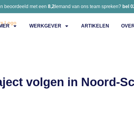
en beoordeeld met een
8,2
Iemand van ons team spreken?
bel 
MER
WERKGEVER
ARTIKELEN
OVER
raject volgen in Noord-