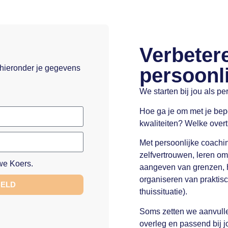
Verbeter
 hieronder je gegevens
persoonlij
We starten bij jou als pe
Hoe ga je om met je bep
kwaliteiten? Welke over
Met persoonlijke coachi
zelfvertrouwen, leren o
e Koers.
aangeven van grenzen, he
organiseren van praktis
BELD
thuissituatie).
Soms zetten we aanvulle
overleg en passend bij j