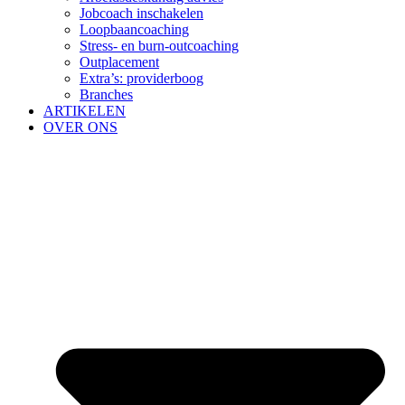
Jobcoach inschakelen
Loopbaancoaching
Stress- en burn-outcoaching
Outplacement
Extra’s: providerboog
Branches
ARTIKELEN
OVER ONS