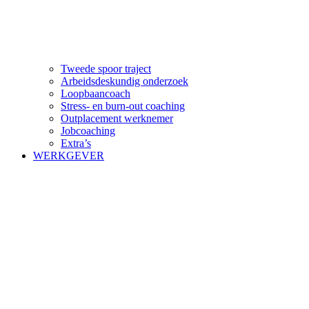
Tweede spoor traject
Arbeidsdeskundig onderzoek
Loopbaancoach
Stress- en burn-out coaching
Outplacement werknemer
Jobcoaching
Extra’s
WERKGEVER