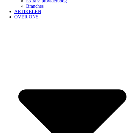
Extra’s: providerboog
Branches
ARTIKELEN
OVER ONS