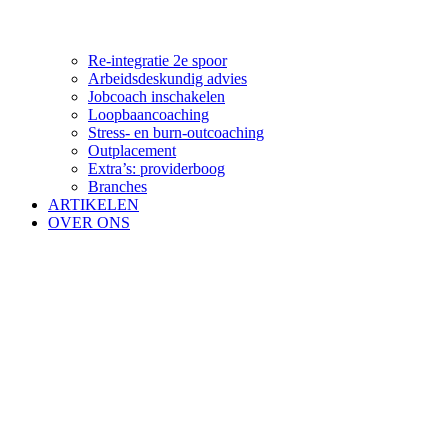
Re-integratie 2e spoor
Arbeidsdeskundig advies
Jobcoach inschakelen
Loopbaancoaching
Stress- en burn-outcoaching
Outplacement
Extra’s: providerboog
Branches
ARTIKELEN
OVER ONS