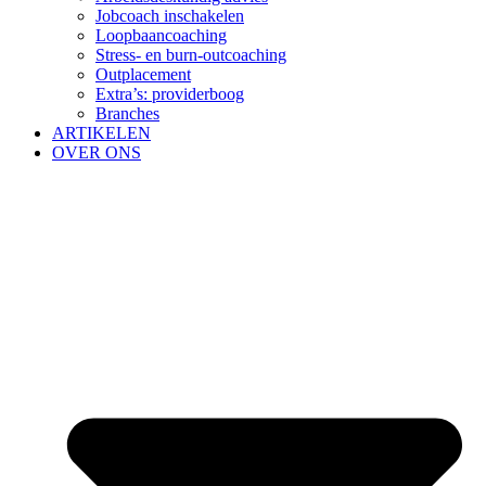
Jobcoach inschakelen
Loopbaancoaching
Stress- en burn-outcoaching
Outplacement
Extra’s: providerboog
Branches
ARTIKELEN
OVER ONS