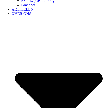
Extra’s: providerboog
Branches
ARTIKELEN
OVER ONS