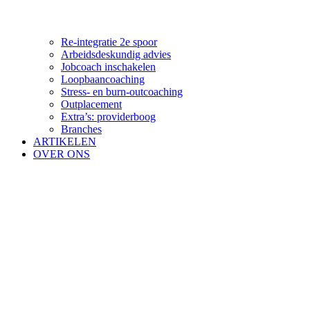
Re-integratie 2e spoor
Arbeidsdeskundig advies
Jobcoach inschakelen
Loopbaancoaching
Stress- en burn-outcoaching
Outplacement
Extra’s: providerboog
Branches
ARTIKELEN
OVER ONS