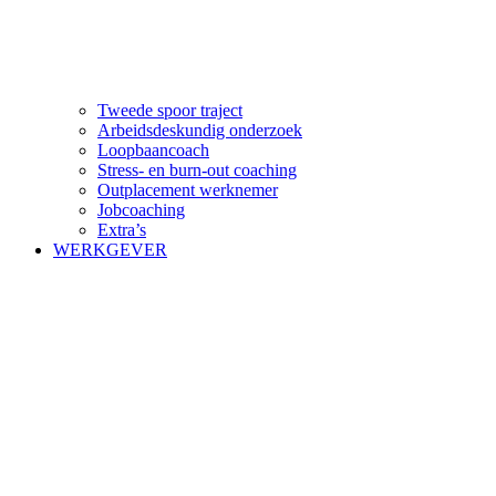
Tweede spoor traject
Arbeidsdeskundig onderzoek
Loopbaancoach
Stress- en burn-out coaching
Outplacement werknemer
Jobcoaching
Extra’s
WERKGEVER