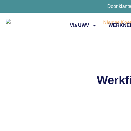
Door klant
Via UWV
WERKNE
Werkfi