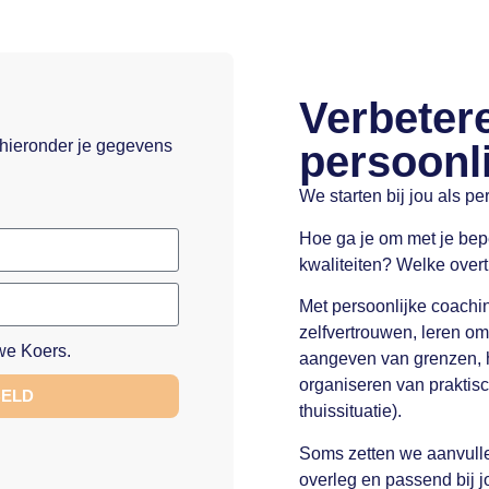
Verbeter
 hieronder je gegevens
persoonlij
We starten bij jou als pe
Hoe ga je om met je bep
kwaliteiten? Welke over
Met persoonlijke coachi
zelfvertrouwen, leren o
e Koers.
aangeven van grenzen, he
organiseren van praktis
BELD
thuissituatie).
Soms zetten we aanvulle
overleg en passend bij j