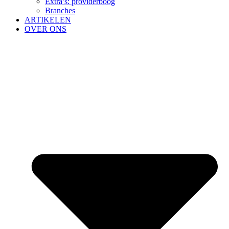
Extra’s: providerboog
Branches
ARTIKELEN
OVER ONS