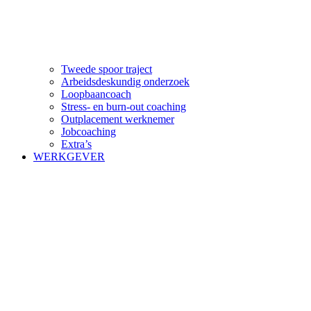
Tweede spoor traject
Arbeidsdeskundig onderzoek
Loopbaancoach
Stress- en burn-out coaching
Outplacement werknemer
Jobcoaching
Extra’s
WERKGEVER