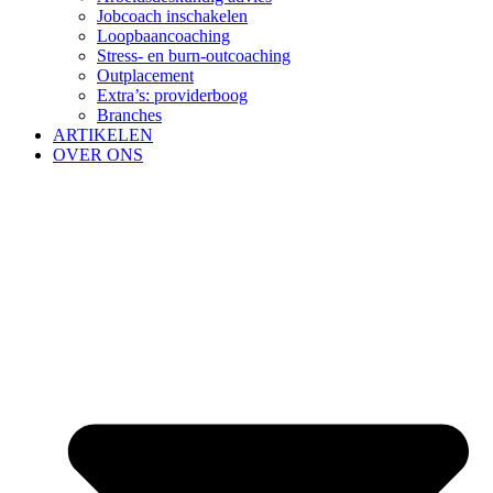
Jobcoach inschakelen
Loopbaancoaching
Stress- en burn-outcoaching
Outplacement
Extra’s: providerboog
Branches
ARTIKELEN
OVER ONS