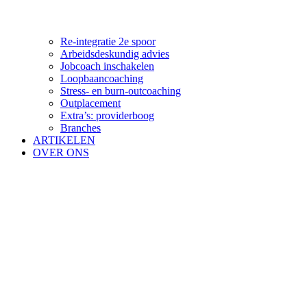
Re-integratie 2e spoor
Arbeidsdeskundig advies
Jobcoach inschakelen
Loopbaancoaching
Stress- en burn-outcoaching
Outplacement
Extra’s: providerboog
Branches
ARTIKELEN
OVER ONS