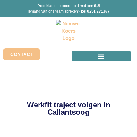
Door klanten beoordeeld met een
8,2
Iemand van ons team spreken?
bel 0251 271367
CONTACT
Werkfit traject volgen in
Callantsoog