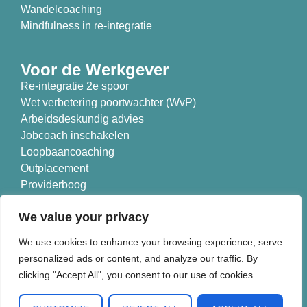
Wandelcoaching
Mindfulness in re-integratie
Voor de Werkgever
Re-integratie 2e spoor
Wet verbetering poortwachter (WvP)
Arbeidsdeskundig advies
Jobcoach inschakelen
Loopbaancoaching
Outplacement
Providerboog
Branches
We value your privacy
Nieuwe Koers is aangesloten bij:
We use cookies to enhance your browsing experience, serve
personalized ads or content, and analyze our traffic. By
clicking "Accept All", you consent to our use of cookies.