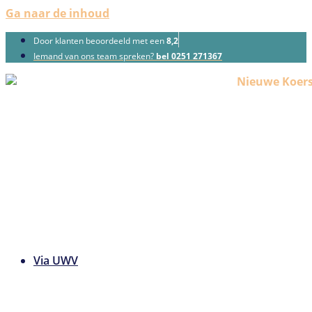
Ga naar de inhoud
Door klanten beoordeeld met een
8,2
Iemand van ons team spreken?
bel 0251 271367
Via UWV