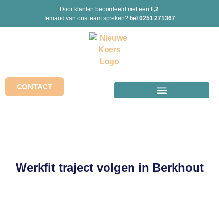
Door klanten beoordeeld met een
8,2
Iemand van ons team spreken?
bel 0251 271367
CONTACT
Werkfit traject volgen in Berkhout