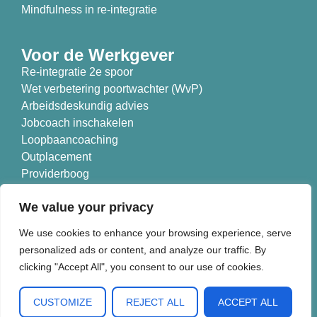
Mindfulness in re-integratie
Voor de Werkgever
Re-integratie 2e spoor
Wet verbetering poortwachter (WvP)
Arbeidsdeskundig advies
Jobcoach inschakelen
Loopbaancoaching
Outplacement
Providerboog
Branches
We value your privacy
Nieuwe Koers is aangesloten bij:
We use cookies to enhance your browsing experience, serve
personalized ads or content, and analyze our traffic. By
clicking "Accept All", you consent to our use of cookies.
CUSTOMIZE
REJECT ALL
ACCEPT ALL
© 2026 Nieuwe Koers B.V.