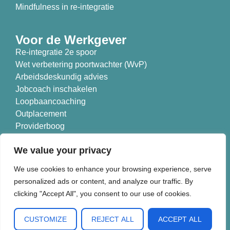
Mindfulness in re-integratie
Voor de Werkgever
Re-integratie 2e spoor
Wet verbetering poortwachter (WvP)
Arbeidsdeskundig advies
Jobcoach inschakelen
Loopbaancoaching
Outplacement
Providerboog
Branches
We value your privacy
Nieuwe Koers is aangesloten bij:
We use cookies to enhance your browsing experience, serve
personalized ads or content, and analyze our traffic. By
clicking "Accept All", you consent to our use of cookies.
CUSTOMIZE
REJECT ALL
ACCEPT ALL
© 2026 Nieuwe Koers B.V.