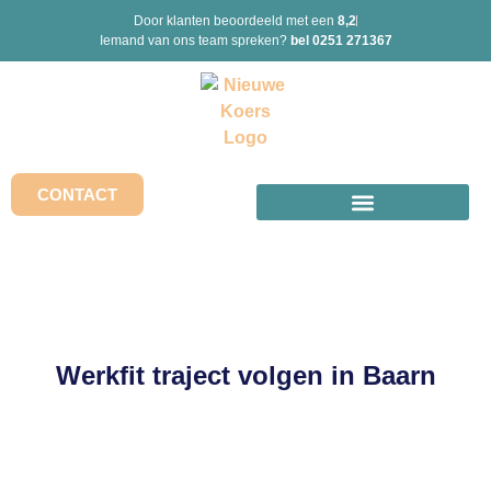
Door klanten beoordeeld met een
8,2
Iemand van ons team spreken?
bel 0251 271367
CONTACT
Werkfit traject volgen in Baarn