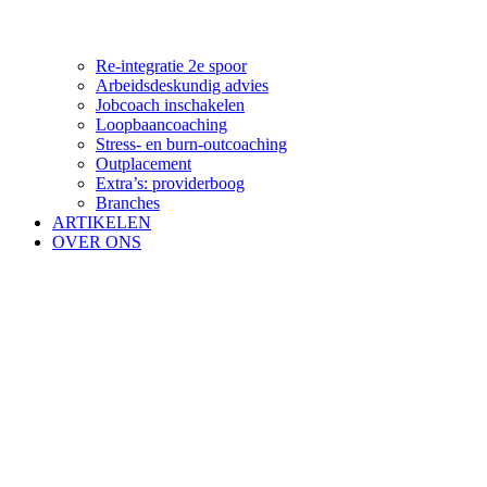
Re-integratie 2e spoor
Arbeidsdeskundig advies
Jobcoach inschakelen
Loopbaancoaching
Stress- en burn-outcoaching
Outplacement
Extra’s: providerboog
Branches
ARTIKELEN
OVER ONS