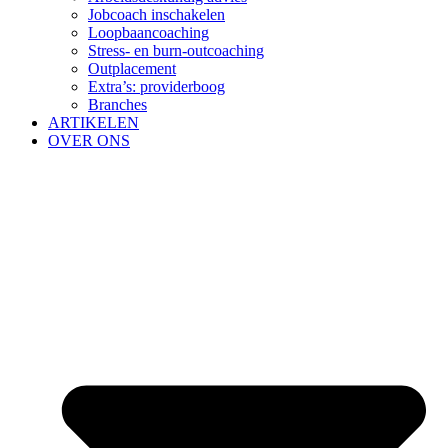
Jobcoach inschakelen
Loopbaancoaching
Stress- en burn-outcoaching
Outplacement
Extra’s: providerboog
Branches
ARTIKELEN
OVER ONS