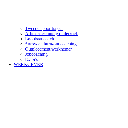
Tweede spoor traject
Arbeidsdeskundig onderzoek
Loopbaancoach
Stress- en burn-out coaching
Outplacement werknemer
Jobcoaching
Extra’s
WERKGEVER