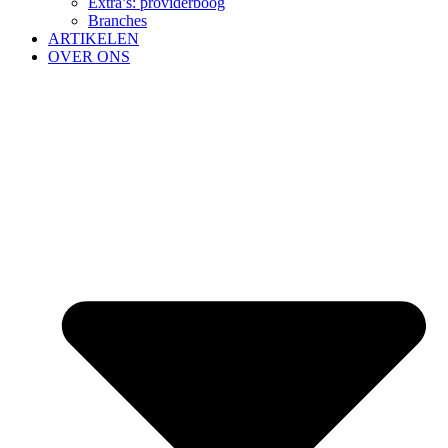
Extra’s: providerboog
Branches
ARTIKELEN
OVER ONS