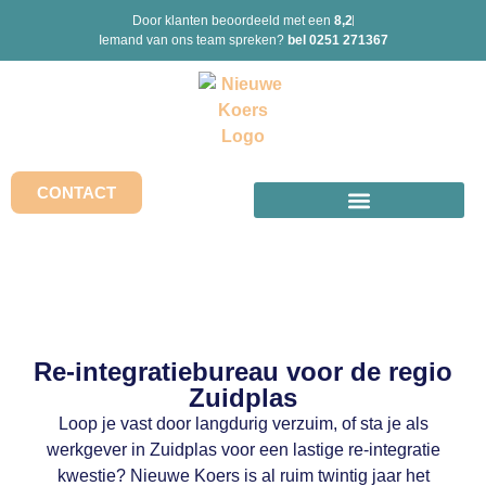
Door klanten beoordeeld met een
8,2
Iemand van ons team spreken?
bel 0251 271367
CONTACT
Re-integratiebureau voor de regio
Zuidplas
Loop je vast door langdurig verzuim, of sta je als
werkgever in Zuidplas voor een lastige re-integratie
kwestie? Nieuwe Koers is al ruim twintig jaar het