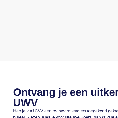
Ontvang je een uitke
UWV
Heb je via UWV een re-integratietraject toegekend gekr
bureau kiezen. Kies je voor Nieuwe Koers, dan krijg je e