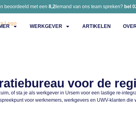
en beoordeeld met een
8,2
Iemand van ons team spreken?
bel 
MER
WERKGEVER
ARTIKELEN
OVER
ratiebureau voor de re
uim, of sta je als werkgever in Ursem voor een lastige re-integ
anspreekpunt voor werknemers, werkgevers en UWV-klanten die 