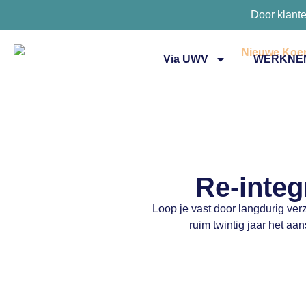
Door klant
Via UWV
WERKNE
Re-integ
Loop je vast door langdurig verz
ruim twintig jaar het a