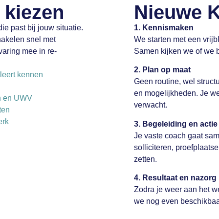
 kiezen
Nieuwe 
ie past bij jouw situatie.
1. Kennismaken
hakelen snel met
We starten met een vrijbl
varing mee in re-
Samen kijken we of we bi
2. Plan op maat
 leert kennen
Geen routine, wel struct
en mogelijkheden. Je wee
en en UWV
verwacht.
ten
erk
3. Begeleiding en actie
Je vaste coach gaat sam
solliciteren, proefplaat
zetten.
4. Resultaat en nazorg
Zodra je weer aan het w
we nog even beschikbaar