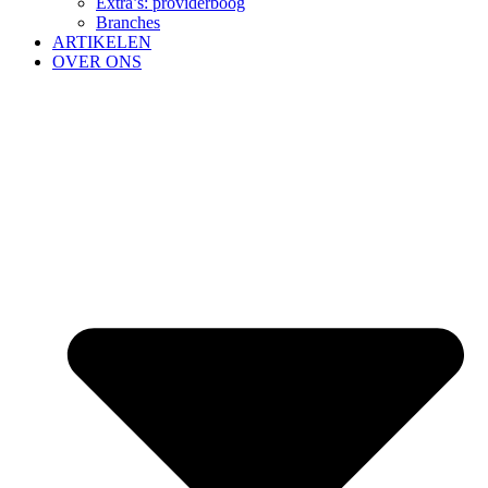
Extra’s: providerboog
Branches
ARTIKELEN
OVER ONS