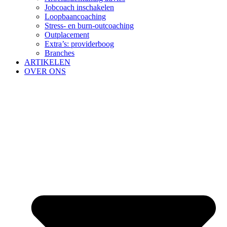
Jobcoach inschakelen
Loopbaancoaching
Stress- en burn-outcoaching
Outplacement
Extra’s: providerboog
Branches
ARTIKELEN
OVER ONS