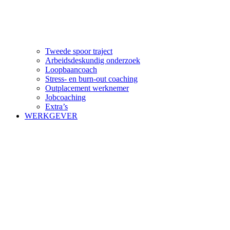
Tweede spoor traject
Arbeidsdeskundig onderzoek
Loopbaancoach
Stress- en burn-out coaching
Outplacement werknemer
Jobcoaching
Extra’s
WERKGEVER