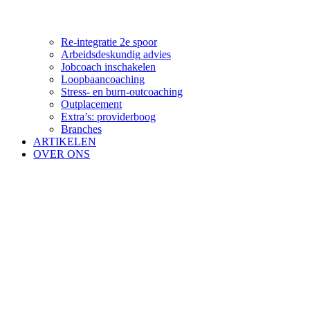
Re-integratie 2e spoor
Arbeidsdeskundig advies
Jobcoach inschakelen
Loopbaancoaching
Stress- en burn-outcoaching
Outplacement
Extra’s: providerboog
Branches
ARTIKELEN
OVER ONS