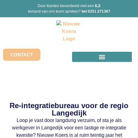
Door klanten beoordeeld met een
8,2
Iemand van ons team spreken?
bel 0251 271367
CONTACT
Re-integratiebureau voor de regio
Langedijk
Loop je vast door langdurig verzuim, of sta je als
werkgever in Langedijk voor een lastige re-integratie
kwestie? Nieuwe Koers is al ruim twintig jaar het