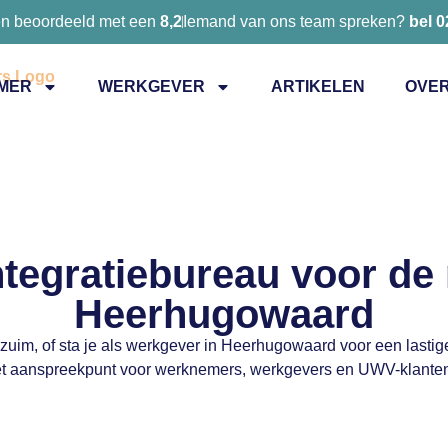
en beoordeeld met een
8,2
Iemand van ons team spreken?
bel 
MER
WERKGEVER
ARTIKELEN
OVER
ntegratiebureau voor de 
Heerhugowaard
rzuim, of sta je als werkgever in Heerhugowaard voor een lastig
r het aanspreekpunt voor werknemers, werkgevers en UWV-klanten