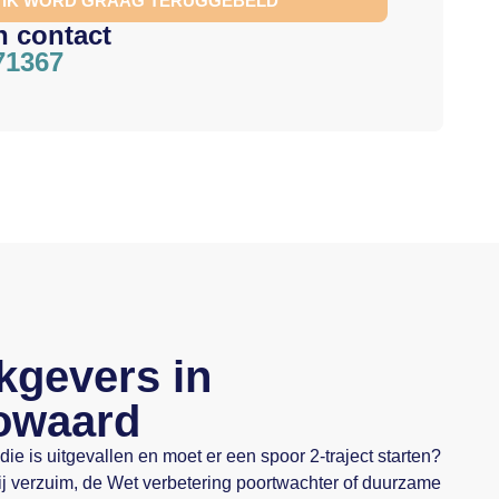
, IK WORD GRAAG TERUGGEBELD
h contact
71367
kgevers in
owaard
e is uitgevallen en moet er een spoor 2-traject starten?
ij verzuim, de Wet verbetering poortwachter of duurzame