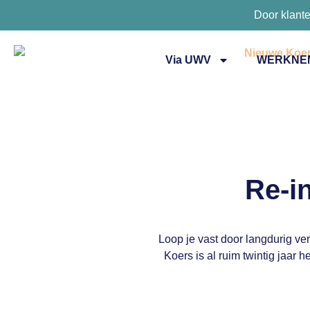
Door klant
Via UWV
WERKNE
Re-i
Loop je vast door langdurig ve
Koers is al ruim twintig jaa