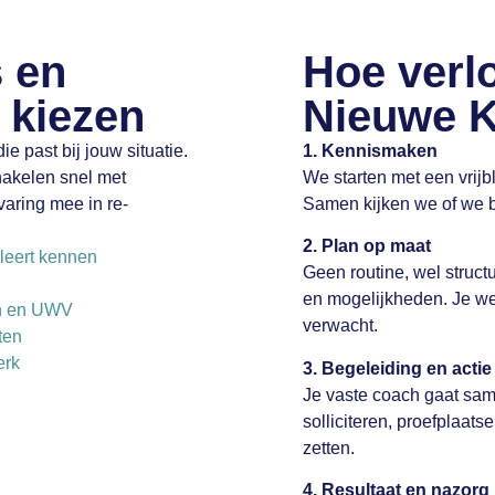
 en
Hoe verlo
 kiezen
Nieuwe 
ie past bij jouw situatie.
1. Kennismaken
hakelen snel met
We starten met een vrijbl
varing mee in re-
Samen kijken we of we bi
2. Plan op maat
 leert kennen
Geen routine, wel struct
en mogelijkheden. Je wee
en en UWV
verwacht.
ten
erk
3. Begeleiding en actie
Je vaste coach gaat sam
solliciteren, proefplaat
zetten.
4. Resultaat en nazorg