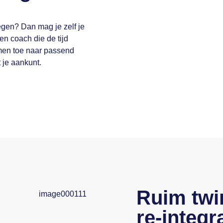
egen? Dan mag je zelf je
en coach die de tijd
amen toe naar passend
 je aankunt.
Ruim twin
re-integr