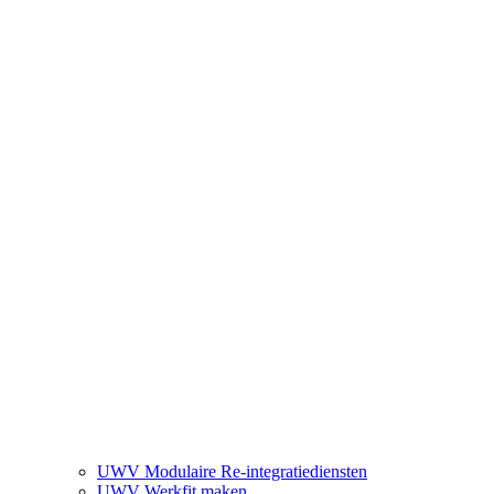
UWV Modulaire Re-integratiediensten
UWV Werkfit maken