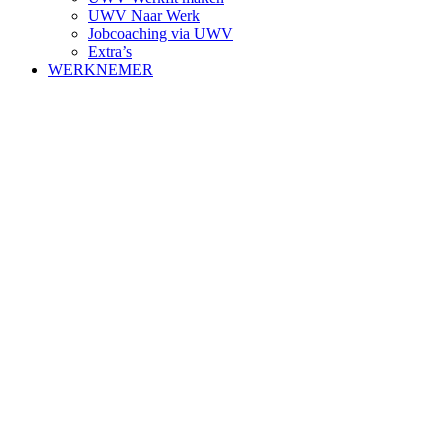
UWV Naar Werk
Jobcoaching via UWV
Extra’s
WERKNEMER