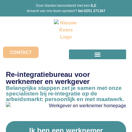
Door klanten beoordeeld met een
8,2
Iemand van ons team spreken?
bel 0251 271367
CONTACT
Re-integratiebureau voor
werknemer en werkgever
Belangrijke stappen zet je samen met onze
specialisten bij re-integratie op de
arbeidsmarkt: persoonlijk en met maatwerk.
Ik ben een werknemer