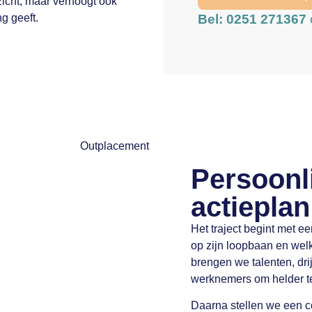
nzicht, maar verhoogt ook
g geeft.
Bel: 0251 271367
Persoonl
actieplan
Het traject begint met e
op zijn loopbaan en we
brengen we talenten, dri
werknemers om helder te k
Daarna stellen we een c