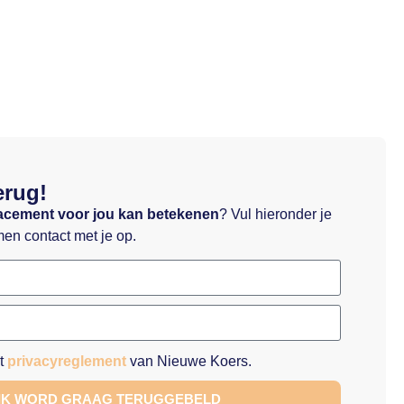
erug!
acement voor jou kan betekenen
? Vul hieronder je
en contact met je op.
et
privacyreglement
van Nieuwe Koers.
 IK WORD GRAAG TERUGGEBELD