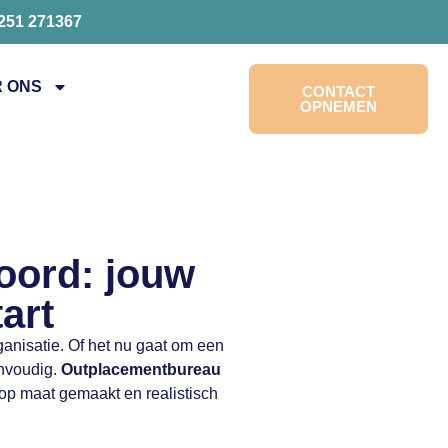
0251 271367
 ONS
CONTACT
OPNEMEN
oord: jouw
art
anisatie. Of het nu gaat om een
envoudig.
Outplacementbureau
 op maat gemaakt en realistisch