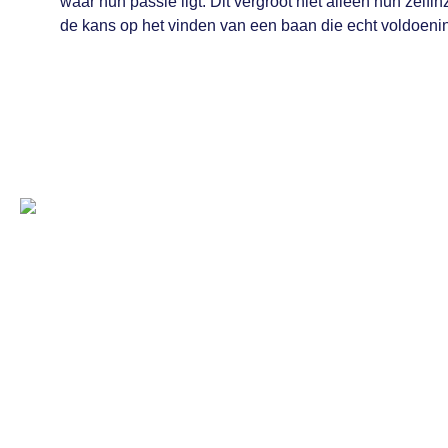
waar hun passie ligt. Dit vergroot niet alleen hun zelfi
de kans op het vinden van een baan die echt voldoenin