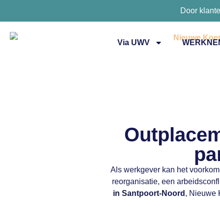
Door klant
Via UWV
WERKNE
Outplacem
pa
Als werkgever kan het voorkome
reorganisatie, een arbeidsconf
in Santpoort-Noord
, Nieuwe 