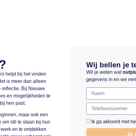
?
Wij bellen je t
Wil je weten wat
outpl
s helpt bij het vinden
gegevens in en we nem
et is meer dan alleen
 reflectie. Bij Nieuwe
es en mogelijkheden te
ij hen past.
beginnen, maar ook een
Ik ga akkoord met h
om stil te staan bij hun
n werk en te ontdekken
JA,