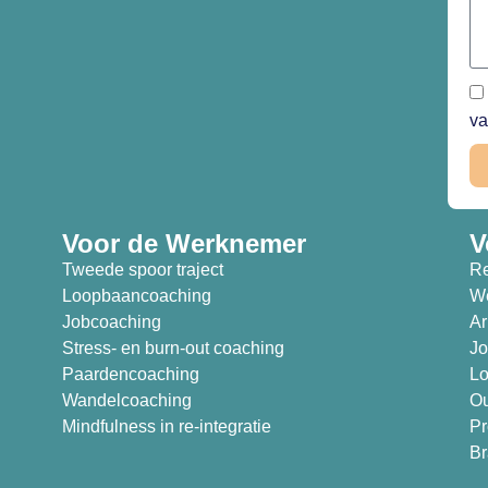
va
Voor de Werknemer
V
Tweede spoor traject
Re
Loopbaancoaching
We
Jobcoaching
Ar
Stress- en burn-out coaching
Jo
Paardencoaching
Lo
Wandelcoaching
Ou
Mindfulness in re-integratie
Pr
Br