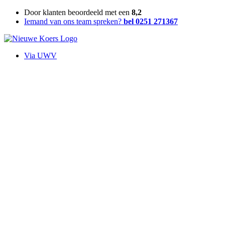
Ga
Door klanten beoordeeld met een
8,2
naar
Iemand van ons team spreken?
bel 0251 271367
de
inhoud
Via UWV