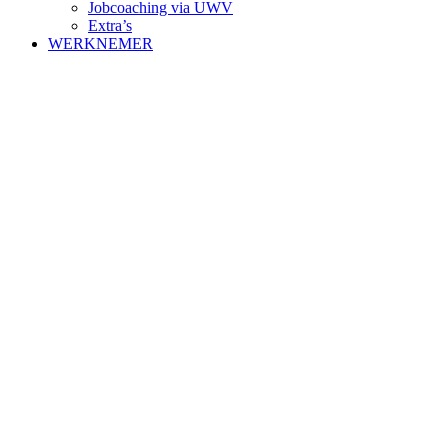
Jobcoaching via UWV
Extra’s
WERKNEMER