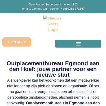
Door klanten beoordeeld met een
8,2
Iemand van ons team spreken?
bel 0251 271367
CONTACT
Outplacementbureau Egmond aan
den Hoef: jouw partner voor een
nieuwe start
Als werkgever kan het voorkomen dat een medewerker
niet langer op zijn plek zit binnen de organisatie. Of het
nu gaat om een reorganisatie, een arbeidsconflict of
persoonlijke omstandigheden, afscheid nemen is nooit
eenvoudig.
Outplacementbureau in Egmond aan den