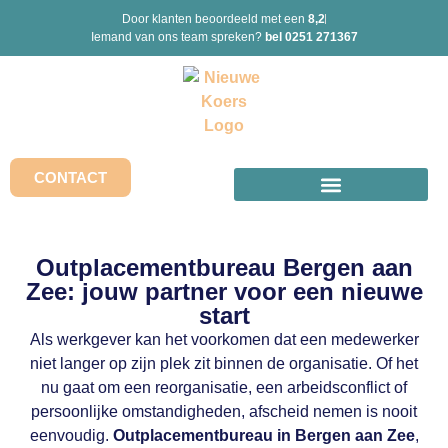
Door klanten beoordeeld met een
8,2
Iemand van ons team spreken?
bel 0251 271367
CONTACT
Outplacementbureau Bergen aan
Zee: jouw partner voor een nieuwe
start
Als werkgever kan het voorkomen dat een medewerker
niet langer op zijn plek zit binnen de organisatie. Of het
nu gaat om een reorganisatie, een arbeidsconflict of
persoonlijke omstandigheden, afscheid nemen is nooit
eenvoudig.
Outplacementbureau in Bergen aan Zee
,