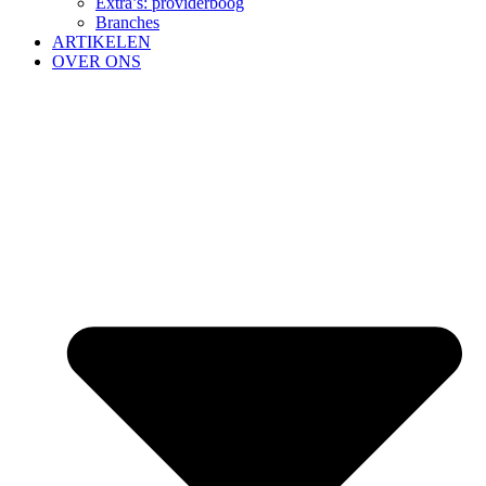
Extra’s: providerboog
Branches
ARTIKELEN
OVER ONS