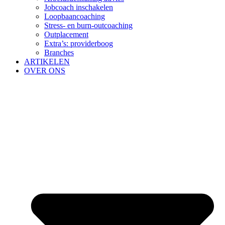
Jobcoach inschakelen
Loopbaancoaching
Stress- en burn-outcoaching
Outplacement
Extra’s: providerboog
Branches
ARTIKELEN
OVER ONS