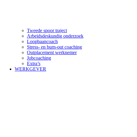
Tweede spoor traject
Arbeidsdeskundig onderzoek
Loopbaancoach
Stress- en burn-out coaching
Outplacement werknemer
Jobcoaching
Extra’s
WERKGEVER