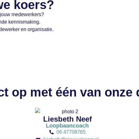
we koers?
an jouw medewerkers?
ende kennismaking.
dewerker en organisatie.
t op met één van onze
Liesbeth Neef
Loopbaancoach
06 47708765