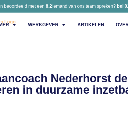
en beoordeeld met een
8,2
Iemand van ons team spreken?
bel 
MER
WERKGEVER
ARTIKELEN
OVER
ancoach Nederhorst de
eren in duurzame inzetb