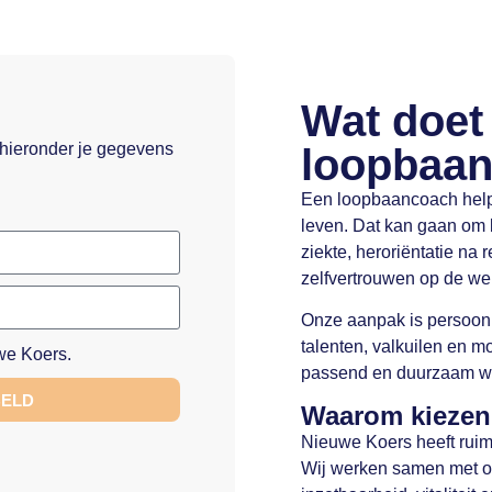
Wat doet
 hieronder je gegevens
loopbaa
Een loopbaancoach help
leven. Dat kan gaan om b
ziekte, heroriëntatie na r
zelfvertrouwen op de wer
Onze aanpak is persoonli
talenten, valkuilen en m
e Koers.
passend en duurzaam w
BELD
Waarom kiezen
Nieuwe Koers heeft ruim 
Wij werken samen met or