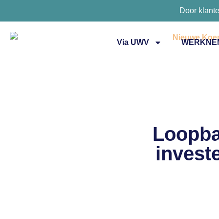
Door klant
Via UWV
WERKNE
Loopba
invest