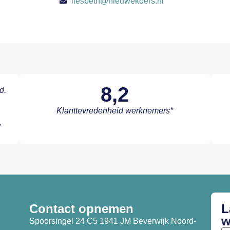
liesbeth@nieuwekoers.nl
8,2
d.
Klanttevredenheid werknemers*
’
Contact opnemen
L
w
Spoorsingel 24 C5 1941 JM Beverwijk Noord-