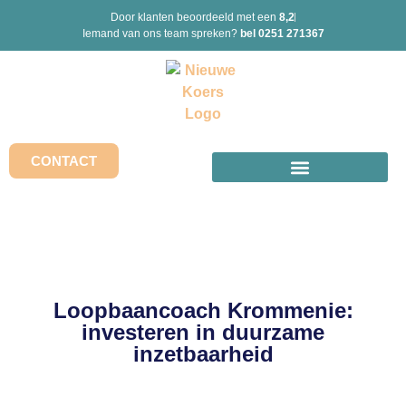
Door klanten beoordeeld met een
8,2
Iemand van ons team spreken?
bel 0251 271367
CONTACT
Loopbaancoach Krommenie:
investeren in duurzame
inzetbaarheid