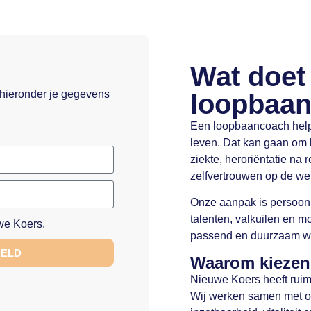
Wat doet
 hieronder je gegevens
loopbaa
Een loopbaancoach help
leven. Dat kan gaan om b
ziekte, heroriëntatie na r
zelfvertrouwen op de wer
Onze aanpak is persoonli
talenten, valkuilen en m
e Koers.
passend en duurzaam w
BELD
Waarom kiezen
Nieuwe Koers heeft ruim 
Wij werken samen met or