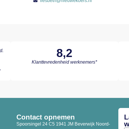
liesbeth@nieuwekoers.nl
8,2
d.
Klanttevredenheid werknemers*
’
Contact opnemen
L
w
Spoorsingel 24 C5 1941 JM Beverwijk Noord-