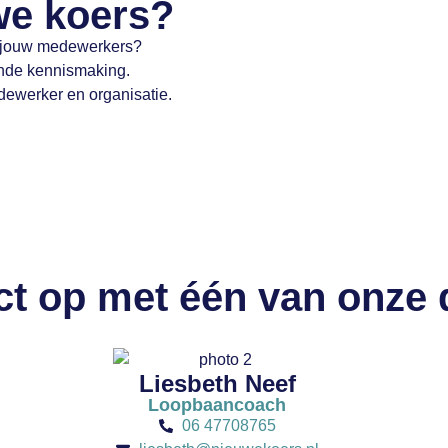
we koers?
an jouw medewerkers?
ende kennismaking.
dewerker en organisatie.
t op met één van onze
Liesbeth Neef
Loopbaancoach
06 47708765