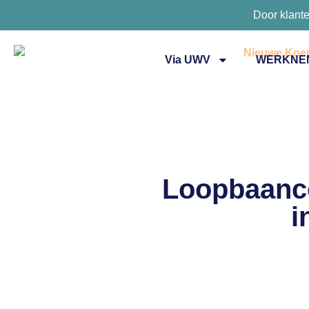
Door klant
Via UWV
WERKNE
Loopbaanco
i