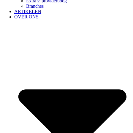
Extra’s: providerboog
Branches
ARTIKELEN
OVER ONS