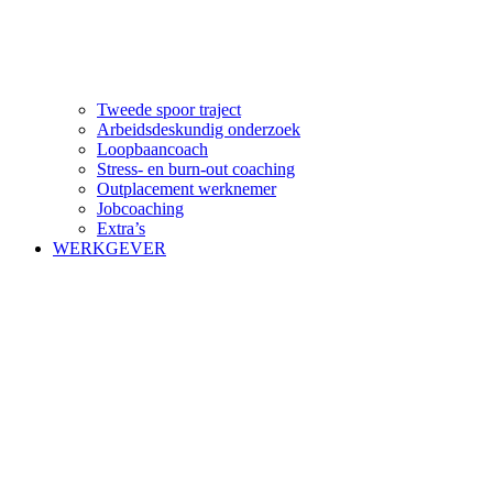
Tweede spoor traject
Arbeidsdeskundig onderzoek
Loopbaancoach
Stress- en burn-out coaching
Outplacement werknemer
Jobcoaching
Extra’s
WERKGEVER