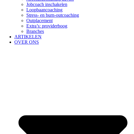
Jobcoach inschakelen
Loopbaancoaching
Stress- en burn-outcoaching
Outplacement
Extra’s: providerboog
Branches
ARTIKELEN
OVER ONS