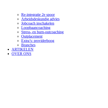
Re-integratie 2e spoor
Arbeidsdeskundig advies
Jobcoach inschakelen
Loopbaancoaching
Stress- en burn-outcoaching
Outplacement
Extra’s: providerboog
Branches
ARTIKELEN
OVER ONS