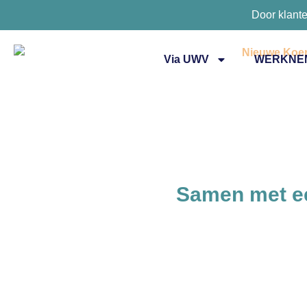
Door klant
Via UWV
WERKNE
Samen met ee