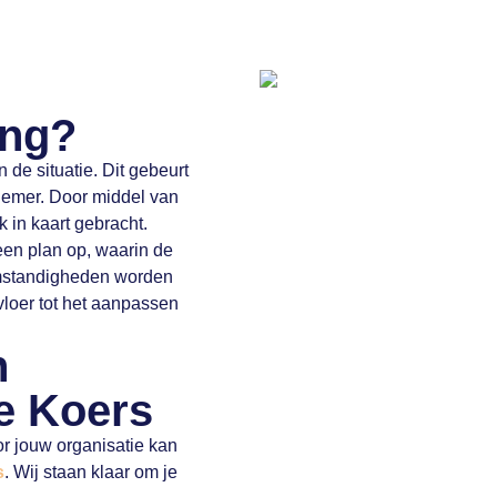
ing?
de situatie. Dit gebeurt
nemer. Door middel van
 in kaart gebracht.
en plan op, waarin de
mstandigheden worden
loer tot het aanpassen
n
e Koers
or jouw organisatie kan
s
. Wij staan klaar om je