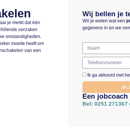
akelen
Wij bellen je t
Wil je weten wat een
j
ar je merkt dat één
gegevens in en we nem
chillende oorzaken
jke omstandigheden.
erker moeite heeft om
 inschakelen van een
Ik ga akkoord met h
JA,
Een jobcoach
Bel: 0251 271367