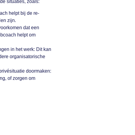
e situaties, zoals:
ch helpt bij de re-
en zijn.
 voorkomen dat een
jobcoach helpt om
en in het werk: Dit kan
dere organisatorische
privésituatie doormaken:
ng, of zorgen om