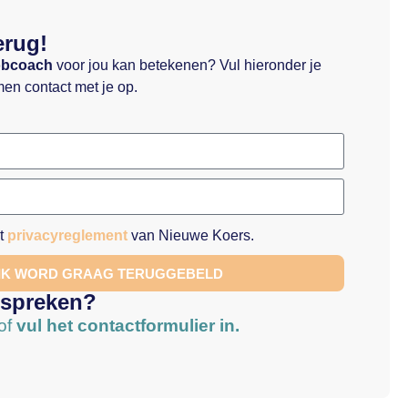
erug!
obcoach
voor jou kan betekenen? Vul hieronder je
en contact met je op.
et
privacyreglement
van Nieuwe Koers.
 IK WORD GRAAG TERUGGEBELD
 spreken?
of
vul het contactformulier in.