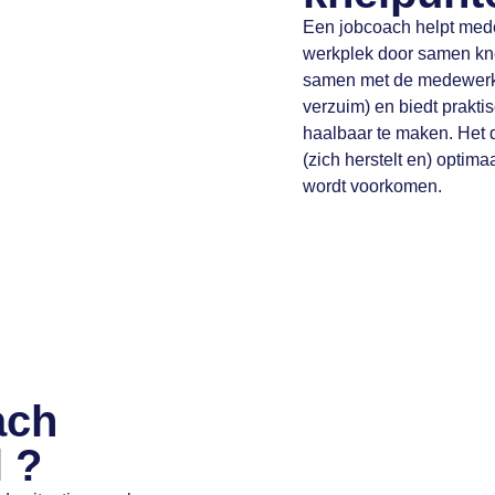
Een jobcoach helpt medew
werkplek door samen knel
samen met de medewerker
verzuim) en biedt prakt
haalbaar te maken. Het d
(zich herstelt en) optimaa
wordt voorkomen.
ach
l ?