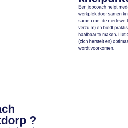
Een jobcoach helpt medew
werkplek door samen knel
samen met de medewerker
verzuim) en biedt prakt
haalbaar te maken. Het d
(zich herstelt en) optimaa
wordt voorkomen.
ach
tdorp ?