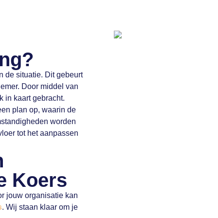
ing?
de situatie. Dit gebeurt
nemer. Door middel van
 in kaart gebracht.
en plan op, waarin de
mstandigheden worden
loer tot het aanpassen
n
e Koers
or jouw organisatie kan
s
. Wij staan klaar om je