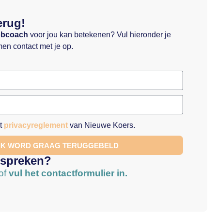
erug!
obcoach
voor jou kan betekenen? Vul hieronder je
en contact met je op.
et
privacyreglement
van Nieuwe Koers.
 IK WORD GRAAG TERUGGEBELD
 spreken?
of
vul het contactformulier in.