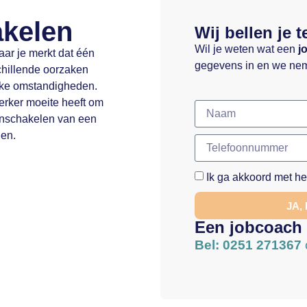
akelen
Wij bellen je t
Wil je weten wat een
j
ar je merkt dat één
gegevens in en we nem
chillende oorzaken
jke omstandigheden.
erker moeite heeft om
 inschakelen van een
den.
Ik ga akkoord met h
JA,
Een jobcoach
Bel: 0251 271367