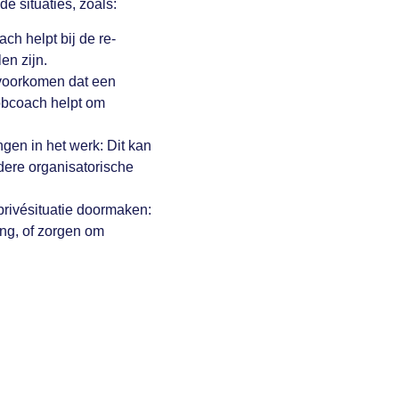
e situaties, zoals:
ch helpt bij de re-
en zijn.
 voorkomen dat een
jobcoach helpt om
en in het werk: Dit kan
dere organisatorische
privésituatie doormaken:
ng, of zorgen om