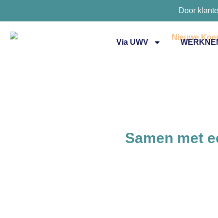
Door klant
Via UWV
WERKNE
Samen met ee