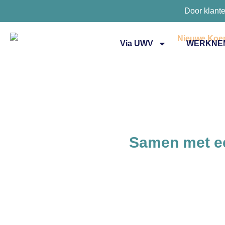
Door klant
Via UWV
WERKNE
Samen met ee