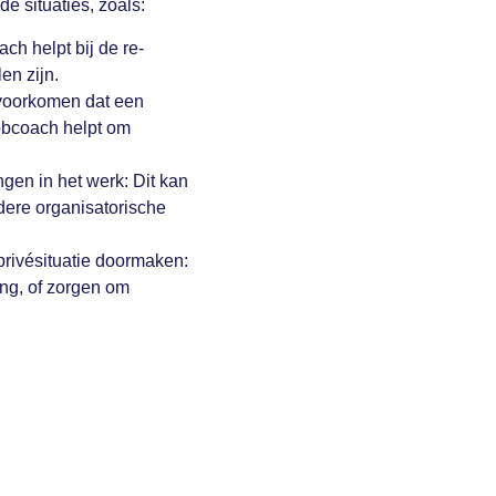
e situaties, zoals:
ch helpt bij de re-
en zijn.
 voorkomen dat een
jobcoach helpt om
en in het werk: Dit kan
dere organisatorische
privésituatie doormaken:
ng, of zorgen om