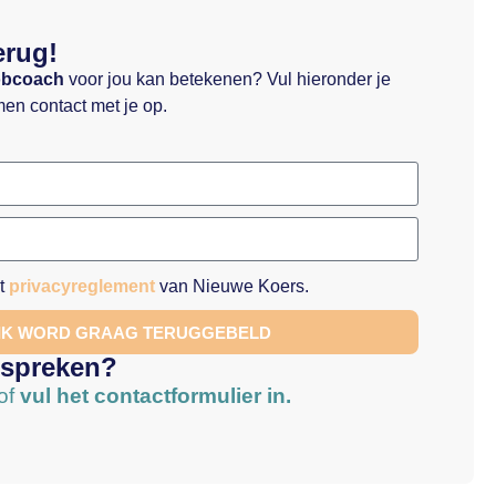
erug!
obcoach
voor jou kan betekenen? Vul hieronder je
en contact met je op.
et
privacyreglement
van Nieuwe Koers.
 IK WORD GRAAG TERUGGEBELD
 spreken?
of
vul het contactformulier in.