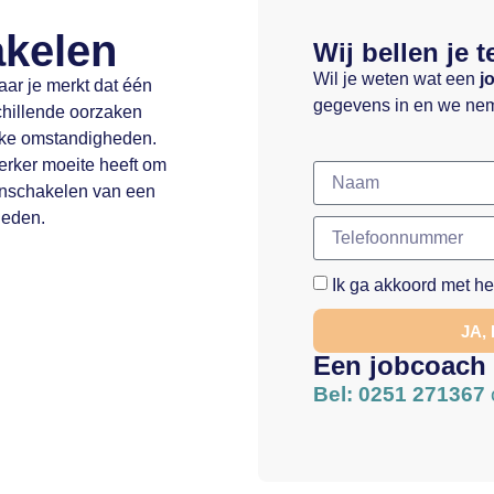
akelen
Wij bellen je t
Wil je weten wat een
j
ar je merkt dat één
gegevens in en we nem
chillende oorzaken
jke omstandigheden.
erker moeite heeft om
 inschakelen van een
ieden.
Ik ga akkoord met h
JA,
Een jobcoach
Bel: 0251 271367