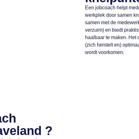
Een jobcoach helpt medew
werkplek door samen knel
samen met de medewerker
verzuim) en biedt prakt
haalbaar te maken. Het d
(zich herstelt en) optimaa
wordt voorkomen.
ach
aveland ?