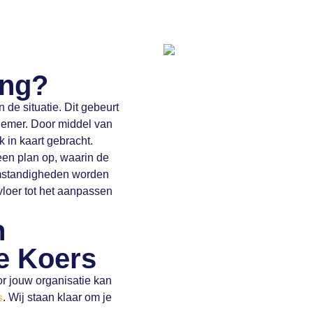
ing?
de situatie. Dit gebeurt
nemer. Door middel van
 in kaart gebracht.
en plan op, waarin de
mstandigheden worden
loer tot het aanpassen
n
e Koers
or jouw organisatie kan
s
. Wij staan klaar om je