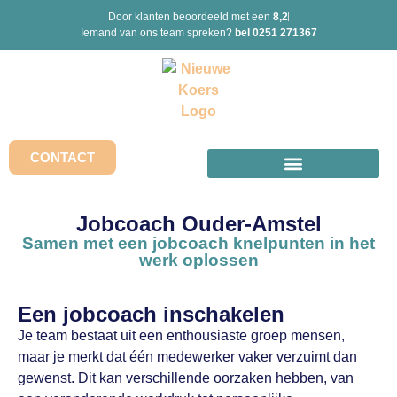
Door klanten beoordeeld met een
8,2
Iemand van ons team spreken?
bel 0251 271367
CONTACT
Jobcoach Ouder-Amstel
Samen met een jobcoach knelpunten in het
werk oplossen
Een jobcoach inschakelen
Je team bestaat uit een enthousiaste groep mensen,
maar je merkt dat één medewerker vaker verzuimt dan
gewenst. Dit kan verschillende oorzaken hebben, van