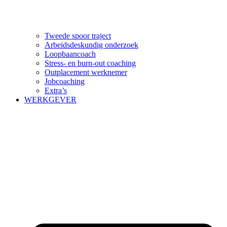
Tweede spoor traject
Arbeidsdeskundig onderzoek
Loopbaancoach
Stress- en burn-out coaching
Outplacement werknemer
Jobcoaching
Extra’s
WERKGEVER