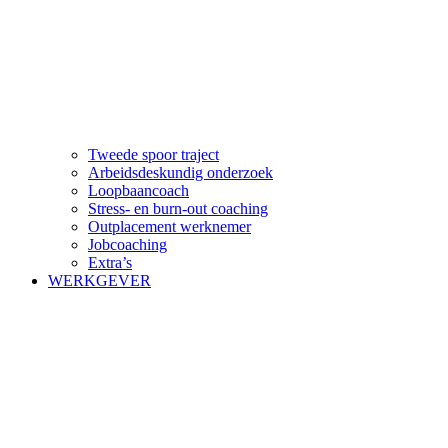
Tweede spoor traject
Arbeidsdeskundig onderzoek
Loopbaancoach
Stress- en burn-out coaching
Outplacement werknemer
Jobcoaching
Extra’s
WERKGEVER