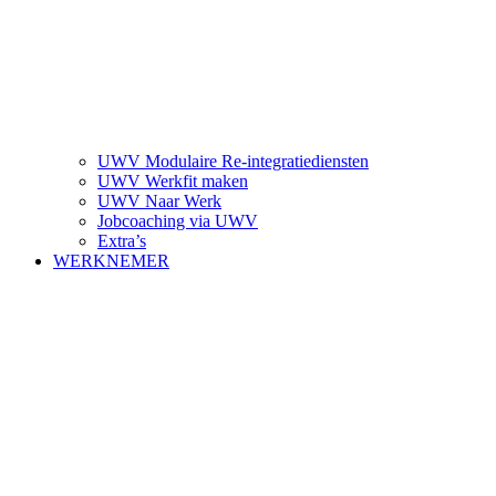
UWV Modulaire Re-integratiediensten
UWV Werkfit maken
UWV Naar Werk
Jobcoaching via UWV
Extra’s
WERKNEMER