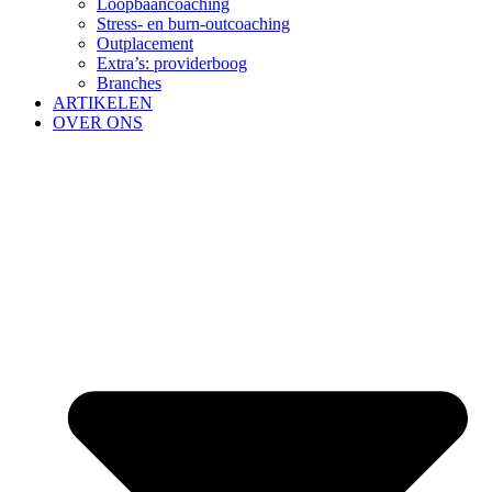
Loopbaancoaching
Stress- en burn-outcoaching
Outplacement
Extra’s: providerboog
Branches
ARTIKELEN
OVER ONS