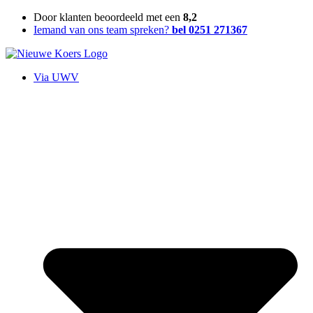
Ga
Door klanten beoordeeld met een
8,2
naar
Iemand van ons team spreken?
bel 0251 271367
de
inhoud
Via UWV