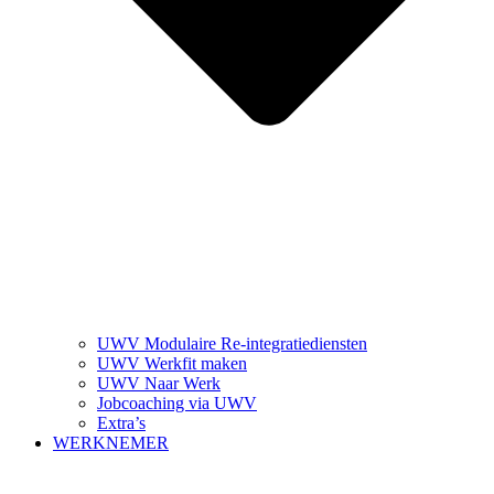
UWV Modulaire Re-integratiediensten
UWV Werkfit maken
UWV Naar Werk
Jobcoaching via UWV
Extra’s
WERKNEMER