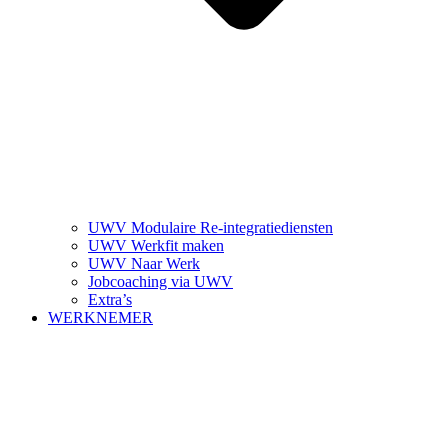
UWV Modulaire Re-integratiediensten
UWV Werkfit maken
UWV Naar Werk
Jobcoaching via UWV
Extra’s
WERKNEMER