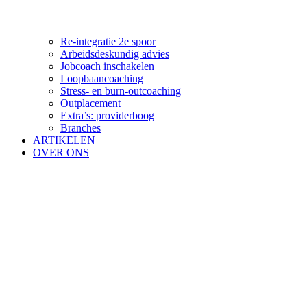
Re-integratie 2e spoor
Arbeidsdeskundig advies
Jobcoach inschakelen
Loopbaancoaching
Stress- en burn-outcoaching
Outplacement
Extra’s: providerboog
Branches
ARTIKELEN
OVER ONS