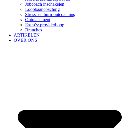
Jobcoach inschakelen
Loopbaancoaching
Stress- en burn-outcoaching
Outplacement
Extra’s: providerboog
Branches
ARTIKELEN
OVER ONS