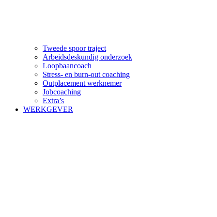
Tweede spoor traject
Arbeidsdeskundig onderzoek
Loopbaancoach
Stress- en burn-out coaching
Outplacement werknemer
Jobcoaching
Extra’s
WERKGEVER