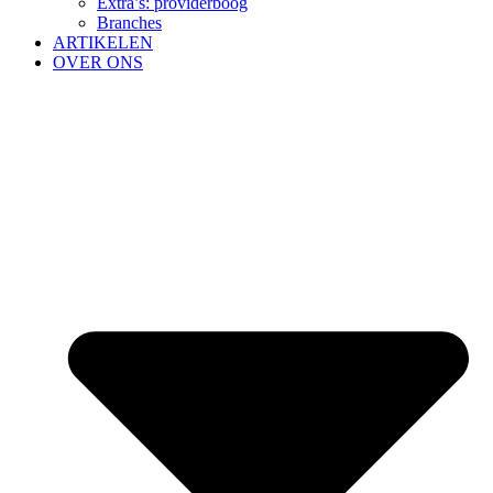
Extra’s: providerboog
Branches
ARTIKELEN
OVER ONS