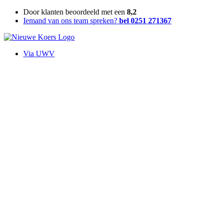
Ga
Door klanten beoordeeld met een
8,2
naar
Iemand van ons team spreken?
bel 0251 271367
de
inhoud
Via UWV