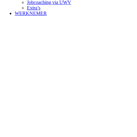
Jobcoaching via UWV
Extra’s
WERKNEMER